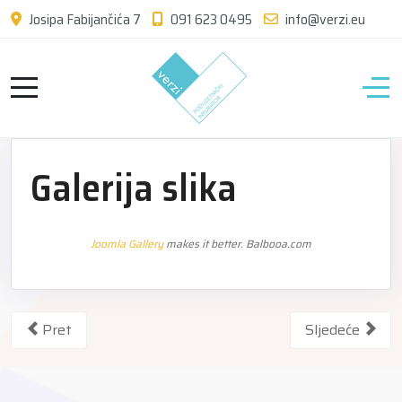
Josipa Fabijančića 7
091 623 0495
info@verzi.eu
Galerija slika
Joomla Gallery
makes it better. Balbooa.com
Pret
Sljedeće