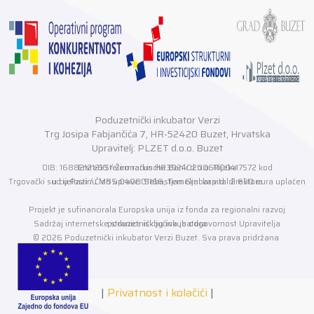
Poduzetnički inkubator Verzi
Trg Josipa Fabjančića 7, HR-52420 Buzet, Hrvatska
Upravitelj: PLZET d.o.o. Buzet
OIB: 16882121210 / Žiro račun HR3924020061100417572 kod Erste&Steiermarkische Bank d.o.o. Rijeka
Trgovački sud u Pazinu MBS 040001166, Temeljni kapital 2.650 eura uplaćen u cijelosti / Član uprave: Sebastjan Grabar v.d. direktora
Projekt je sufinancirala Europska unija iz fonda za regionalni razvoj
Sadržaj internetske stranice isključiva je odgovornost Upravitelja poduzetničkog inkubatora
© 2026 Poduzetnički inkubator Verzi Buzet. Sva prava pridržana.
|
Privatnost i kolačići
|