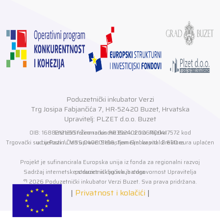
Poduzetnički inkubator Verzi
Trg Josipa Fabjančića 7, HR-52420 Buzet, Hrvatska
Upravitelj: PLZET d.o.o. Buzet
OIB: 16882121210 / Žiro račun HR3924020061100417572 kod Erste&Steiermarkische Bank d.o.o. Rijeka
Trgovački sud u Pazinu MBS 040001166, Temeljni kapital 2.650 eura uplaćen u cijelosti / Član uprave: Sebastjan Grabar v.d. direktora
Projekt je sufinancirala Europska unija iz fonda za regionalni razvoj
Sadržaj internetske stranice isključiva je odgovornost Upravitelja poduzetničkog inkubatora
© 2026 Poduzetnički inkubator Verzi Buzet. Sva prava pridržana.
|
Privatnost i kolačići
|