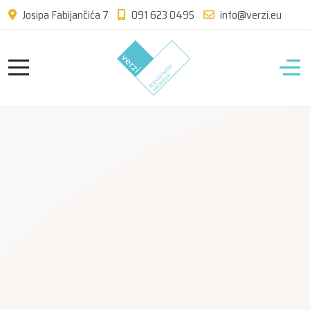
Josipa Fabijančića 7
091 623 0495
info@verzi.eu