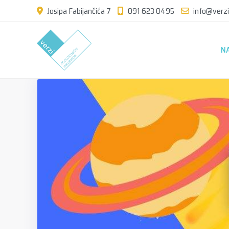
Josipa Fabijančića 7
091 623 0495
info@verzi
N