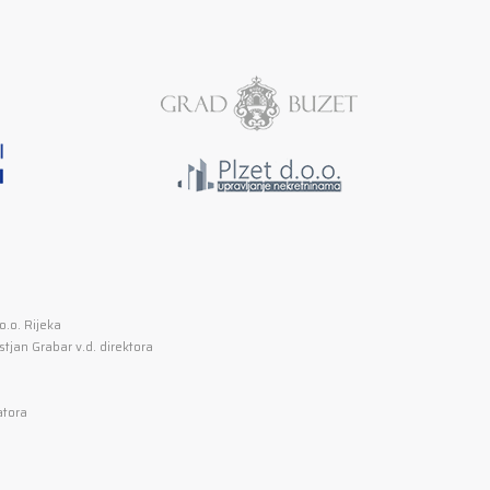
.o. Rijeka
tjan Grabar v.d. direktora
atora