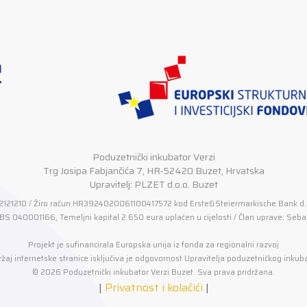
Poduzetnički inkubator Verzi
Trg Josipa Fabjančića 7, HR-52420 Buzet, Hrvatska
Upravitelj: PLZET d.o.o. Buzet
2121210 / Žiro račun HR3924020061100417572 kod Erste&Steiermarkische Bank d.o
S 040001166, Temeljni kapital 2.650 eura uplaćen u cijelosti / Član uprave: Sebas
Projekt je sufinancirala Europska unija iz fonda za regionalni razvoj
žaj internetske stranice isključiva je odgovornost Upravitelja poduzetničkog inkub
© 2026 Poduzetnički inkubator Verzi Buzet. Sva prava pridržana.
|
Privatnost i kolačići
|