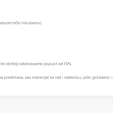
oduzetnički inkubator)
z iste obitelji odobravamo popust od 15%.
predstava, sav materijal za rad i radionicu, piće, grickalice i