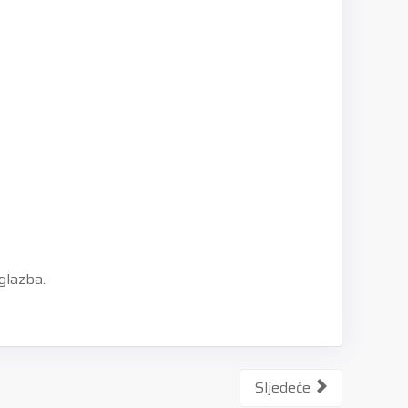
 glazba.
Sljedeće